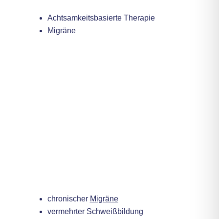
Das könnte Sie auch interessieren
Achtsamkeitsbasierte Therapie
Migräne
Anwendungsgebiete
Wobei kann eine Botox-
Therapie helfen?
Botulinumtoxin (Botox®) wird seit
Jahrzehnten mit sehr guten Erfolgen
angewendet bei:
chronischer
Migräne
vermehrter Schweißbildung