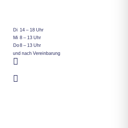
MEDIVITUM
Unsere Sprechzeiten in
Wiesbaden
Di
14 – 18 Uhr
Mi
8 – 13 Uhr
Do
8 – 13 Uhr
und nach Vereinbarung

06 11 - 95 00 87 70
06 11 - 95 00 87 71

E-Mail schreiben