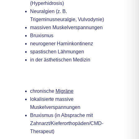
(Hyperhidrosis)
Neuralgien (z. B.
Trigeminusneuralgie, Vulvodynie)
massiven Muskelverspannungen
Bruxismus
neurogener Harninkontinenz
spastischen Lähmungen
in der ästhetischen Medizin
Im MEDIVITUM können nach Rücksprache
Injektionen für folgende Krankheitsbilder
durchgeführt werden:
chronische
Migräne
lokalisierte massive
Muskelverspannungen
Bruxismus (in Absprache mit
Zahnarzt/Kieferorthopäden/CMD-
Therapeut)