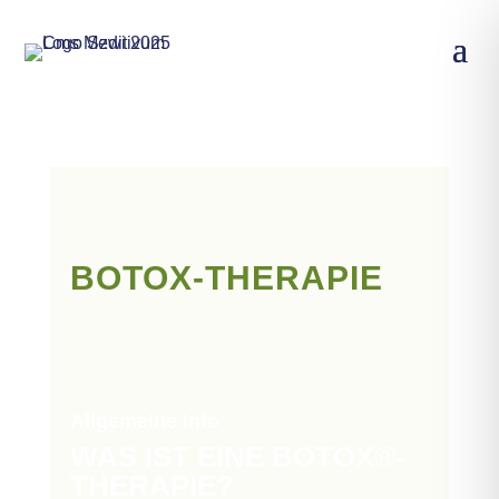
BOTOX-THERAPIE
Allgemeine Info
WAS IST EINE BOTOX
®
-
THERAPIE?